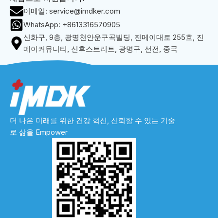
이메일: service@imdker.com
WhatsApp: +8613316570905
신화구, 9층, 광명천안운구곡빌딩, 진메이대로 255호, 진
메이커뮤니티, 신후스트리트, 광명구, 선전, 중국
더 나은 미래를 위한 건강 혁신, 신뢰할 수 있는 기술
로 삶을 Empower