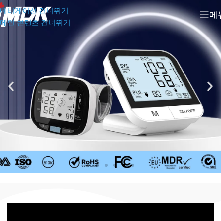
네비게이션 건너뛰기
메
메인 콘텐츠 건너뛰기