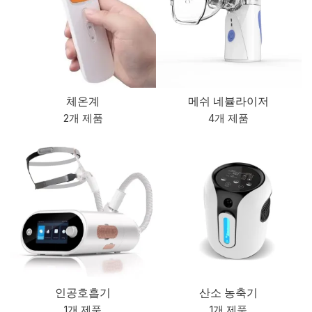
체온계
메쉬 네뷸라이저
2개 제품
4개 제품
인공호흡기
산소 농축기
1개 제품
1개 제품