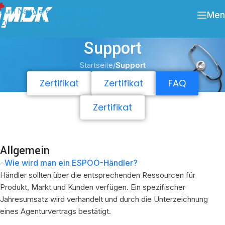
Zum Navigieren überspringen
Men
Zum Hauptinhalt überspringen
Support
Startseite
/
Support
Zertifikat
Zertifikat
FAQ
Zertifikat
Allgemein
Wie wird man ein ESPOO-Händler?
Händler sollten über die entsprechenden Ressourcen für
Produkt, Markt und Kunden verfügen. Ein spezifischer
Jahresumsatz wird verhandelt und durch die Unterzeichnung
eines Agenturvertrags bestätigt.